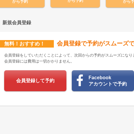
から予約
から予約
から
新規会員登録
【COVER HAIRグループ≪公式≫ネット予約限定】サービス特典
会員登録で予約がスムーズ
【1650円分のメニューが無料サービス】
無料！おすすめ！
会員登録をしていただくことによって、次回からの予約がスムーズになり
会員登録には費用は一切かかりません。
Facebook
会員登録して予約
アカウントで予約
550円（75％OFF）
550円（75％OFF）