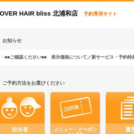
OVER HAIR bliss 北浦和店
予約専用サイト
お知らせ
■■ご確認ください■■ 表示価格について／新サービス・予約特
『消費税10％込』の表示
ご予約方法をお選びください
【新サービス導入】マイクロバブルウォーター
通常1回3,300円 → ご来店時に何度ご利用頂いても一律330円の使い放
担当者
メニュー・クーポン
履
施術料金＋別途330円