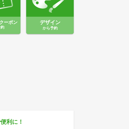
クーポン
デザイン
予約
から予約
で便利に！