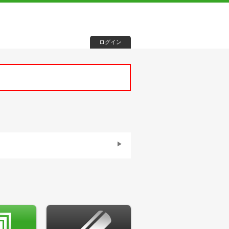
ログイン
者や感染の疑いがある方との接触があ
待機にて発熱、
咳、全身通、倦怠感な
お願いいたします。
らご協力をお願いすることもあると思