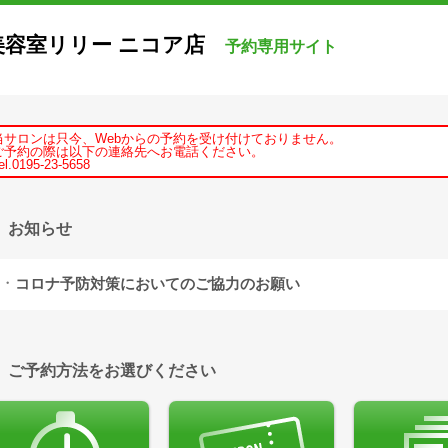
美容室リリー ニコア店
予約専用サイト
当サロンは只今、Webからの予約を受け付けておりません。
ご予約の際は以下の連絡先へお電話ください。
el.0195-23-5658
お知らせ
コロナ予防対策においてのご協力のお願い
只今、コロナウイルス
による感染が拡大しております。
発熱、咳、全身通、倦怠感などの症状がある方や体調が優れない方、
感染
った方は、ご来店をお控えいただくようお願いいたします。
また、帰省等、感染地域からの来店のお客様へ
、
二週間から
三
週間の自宅
ご予約方法をお選びください
どの
症状がないことを確認の上、予約のほどをお願いいたします。
施術当日にて体調が優れない方は無理せず
キャンセルのお電話をよろしく
すべてのお客様により快適な環境でお過ごしいただくために、
スタッフか
いますが、何卒ご理解とご協力のほどをお願い申し上げます。