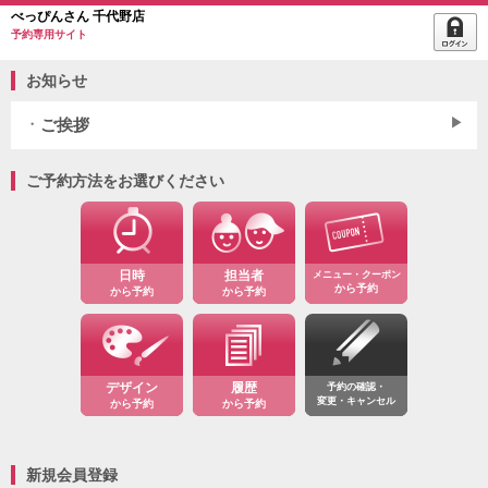
べっぴんさん 千代野店
予約専用サイト
お知らせ
ご挨拶
ご予約方法をお選びください
日時
担当者
メニュー・クーポン
から予約
から予約
から予約
デザイン
履歴
予約の確認・
変更・キャンセル
から予約
から予約
新規会員登録