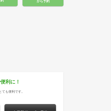
予約
から予約
で便利に！
とても便利です。