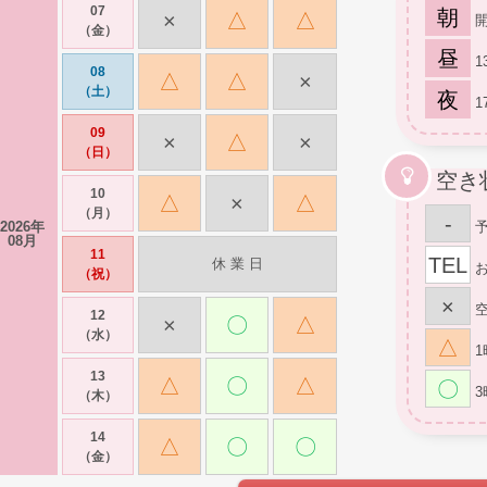
07
朝
×
△
△
開
（金）
昼
1
08
△
△
×
（土）
夜
1
09
×
△
×
（日）
空き
10
△
×
△
（月）
-
2026年
08月
11
TEL
休 業 日
（祝）
×
12
×
〇
△
（水）
△
13
△
〇
△
〇
（木）
14
△
〇
〇
（金）