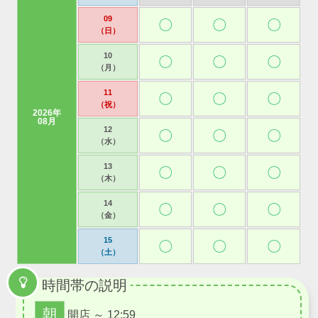
09
〇
〇
〇
（日）
10
〇
〇
〇
（月）
11
〇
〇
〇
（祝）
2026年
08月
12
〇
〇
〇
（水）
13
〇
〇
〇
（木）
14
〇
〇
〇
（金）
15
〇
〇
〇
（土）
時間帯の説明
朝
開店 ～ 12:59