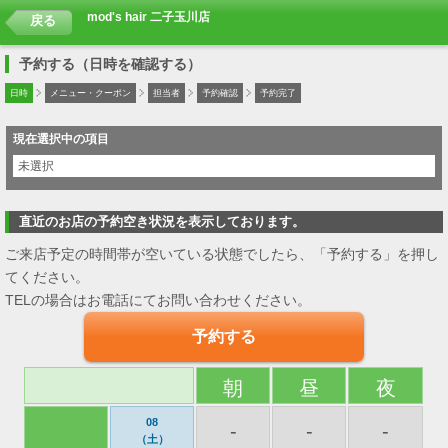
mod's hair 二子玉川店
戻る
予約する（日時を確認する）
日時
メニュー・クーポン
担当者
予約確認
予約完了
現在選択中の項目
未選択
直近のお店の予約空き状況を表示しております。
ご来店予定の時間帯が空いている状態でしたら、「予約する」を押し
てください。
TELの場合はお電話にてお問い合わせください。
予約する
朝
昼
夜
08
-
-
-
（土）