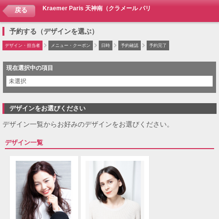
Kraemer Paris 天神南（クラメール パリ）
戻る
予約する（デザインを選ぶ）
デザイン・担当者
メニュー・クーポン
日時
予約確認
予約完了
現在選択中の項目
未選択
デザインをお選びください
デザイン一覧からお好みのデザインをお選びください。
デザイン一覧