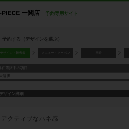
-PIECE 一関店
予約専用サイト
予約する（デザインを選ぶ）
デザイン・担当者
メニュー・クーポン
日時
現在選択中の項目
未選択
デザイン詳細
アクティブなハネ感