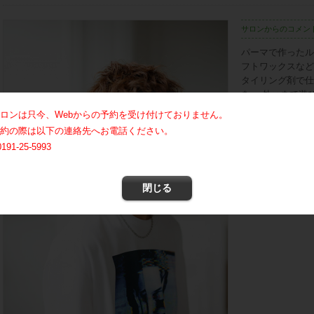
サロンからのコメン
パーマで作ったル
フトワックスなど
タイリング剤で仕
を。 外ハネで遊
ーイズライクな仕
ロンは只今、Webからの予約を受け付けておりません。
に束感が欲しい時
約の際は以下の連絡先へお電話ください。
で細かい束感をプ
0191-25-5993
閉じる