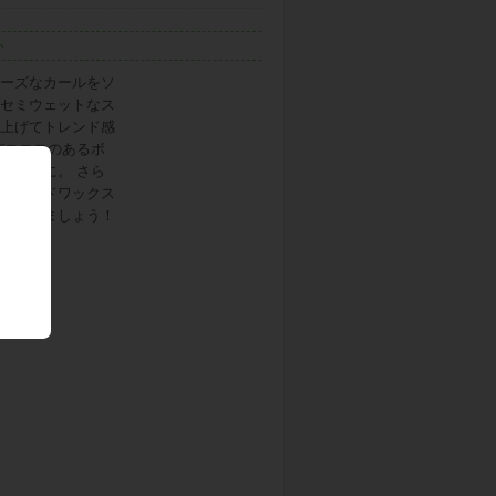
ト
ーズなカールをソ
セミウェットなス
上げてトレンド感
びココロのあるボ
上がりに。 さら
はハードワックス
ラスしましょう！