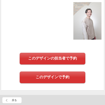
このデザインの担当者で予約
このデザインで予約
戻る