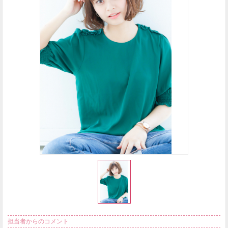
担当者からのコメント