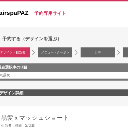
airspaPAZ
予約専用サイト
予約する（デザインを選ぶ）
デザイン・担当者
メニュー・クーポン
日時
現在選択中の項目
未選択
デザイン詳細
黒髪ｘマッシュショート
担当者：渡部 宏太郎