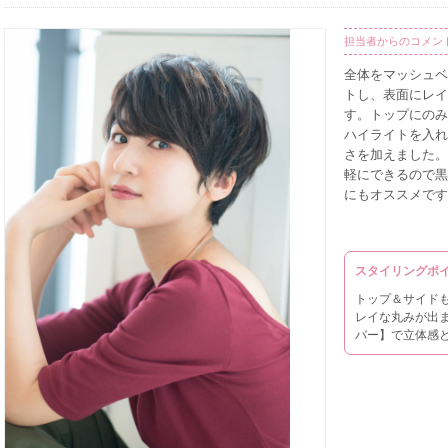
担当者からのコメン
全体をマッシュベ
トし、表面にレイ
す。トップにのみ
ハイライトを入れ
さを加えました。
軽にできるので黒
にもオススメです
スタイリングポ
トップ＆サイド
レイな丸みが出
バー】で立体感