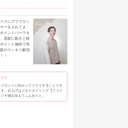
ト
ースにグラでカッ
ヤーを入れてま
ポイントパーマ＆
、黒髪に動きと軽
ポイント施術で気
髪のマンネリ解消
！！
イント
もフロントに向かってドライすることでキ
ます。仕上げはコタスタイリング【ファイ
とツヤ感を加えてふんわりと。