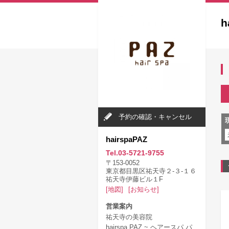
h
予約の確認・キャンセル
hairspaPAZ
Tel.03-5721-9755
〒153-0052
東京都目黒区祐天寺２‐３‐１６
祐天寺伊藤ビル１F
[地図]
[お知らせ]
営業案内
祐天寺の美容院
hairspa PAZ ~ ヘアースパ パ