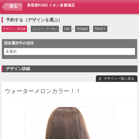
美容室KISEI イオン多賀城店
戻る
予約する（デザインを選ぶ）
デザイン・担当者
メニュー・クーポン
日時
予約確認
予約完了
現在選択中の項目
未選択
デザイン詳細
デザイン一覧に戻る
ウォーターメロンカラー！！