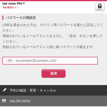
hair make FRe’Y
予約専用サイト
パスワードの再設定
LINEを退会された方は、ログイン用パスワードを新たに設定してく
ださい。
登録されているメールアドレスを入力し、「送信」ボタンを押して
ください。
登録されているメールアドレス宛に新パスワードが届きます。
送信
予約の確認・変更・キャンセル
SALON DATA