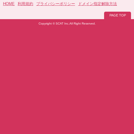
HOME
利用規約
プライバシーポリシー
ドメイン指定解除方法
PAGE TOP
Copyright © SCAT Inc.All Right Reserved.