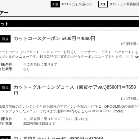
サロンに初来店の方
サロンに２回目以
新規
再来
アー
カット
カットコースクーポン 5400円⇒4860円
新規
(目安時間：
カットコース（ヘアカット、シャンプー、お顔そり、マッサージ、ドライ、ヘアセット）を
リジナルのメニューです。10％OFFでご案内のお得なクーポンになっております。※...
[mor
利用条件：
※ご新規様に限ります
有効期限：
なし
カット＋グルーミングコース（頭皮ケアvar.)8500円⇒7650
新規
円
(目安時間：
高濃度炭酸のクレンジングと育毛成分のアデノシンを配合したTHE GROOMINGの頭皮
ースをプラスしたメニューになります通常8500円のところ⇒10％OFFの7...
[more]
利用条件：
※ご新規様に限り10％OFFでのご案内です。
有効期限：
2026年09月30日まで
中・高校生カットクーポン4800円⇒4320円