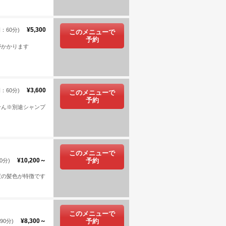
¥5,300
：60分)
このメニューで
予約
がかかります
¥3,600
：60分)
このメニューで
予約
せん※別途シャンプ
このメニューで
¥10,200～
予約
0分)
度の髪色が特徴です
このメニューで
¥8,300～
予約
90分)