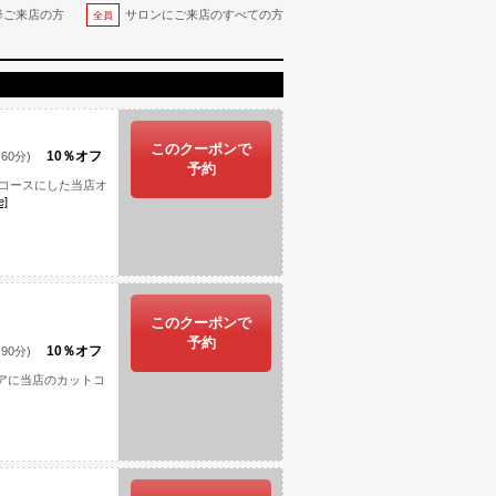
降ご来店の方
サロンにご来店のすべての方
全員
このクーポンで
10％オフ
60分)
予約
コースにした当店オ
e]
このクーポンで
予約
10％オフ
90分)
ケアに当店のカットコ