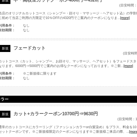
新規
(目安時間：
当店のオリジナルカットコース（シャンプー・顔そり・マサッージ・ヘアセット込）の学割料
に初めて当店ご利用の方限定で10％OFFの4320円でご案内のクーポンになりま...
[more]
利用条件：
なし
有効期限：
なし
フェードカット
新規
(目安時間
カットコース（カット、シャンプー、お顔そり、マッサージ、ヘアセット）をフェードスタ
なります。6000円⇒5000円でご案内のお得なクーポンになっております。※ご新...
[more]
利用条件：
※ご新規様に限ります
有効期限：
なし
カラー
カット+カラークーポン10700円⇒9630円
新規
(目安時間：1
通常のカットコースにカラーリング（ファッションカラーor白髪染め）をプラス、料金を10
セットクーポンです。※ご新規様限定のクーポンになります※ご新規様ご来店の際、...
[more