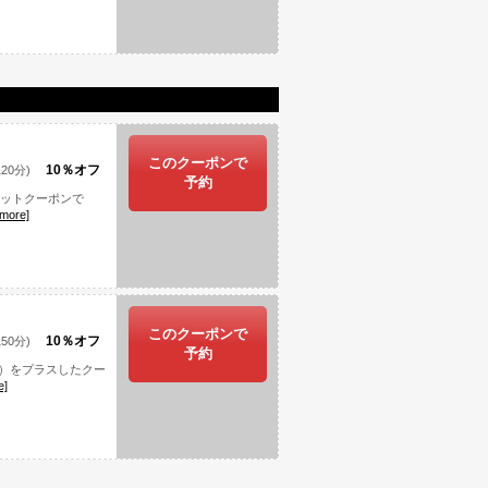
このクーポンで
10％オフ
20分)
予約
セットクーポンで
[more]
このクーポンで
10％オフ
50分)
予約
）をプラスしたクー
e]