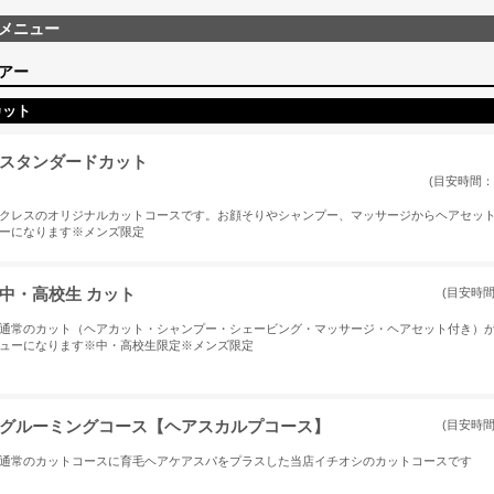
メニュー
アー
カット
スタンダードカット
(目安時間：
クレスのオリジナルカットコースです。お顔そりやシャンプー、マッサージからヘアセッ
ーになります※メンズ限定
中・高校生 カット
(目安時間
通常のカット（ヘアカット・シャンプー・シェービング・マッサージ・ヘアセット付き）
ューになります※中・高校生限定※メンズ限定
グルーミングコース【ヘアスカルプコース】
(目安時間
通常のカットコースに育毛ヘアケアスパをプラスした当店イチオシのカットコースです