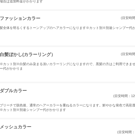
場合は追加料金がかかります
ファッションカラー
(目安時間
髪全体を明るくするトーンアップのヘアカラーになります※カット別※別途シャンプー代
白髪ぼかし(カラーリング）
(目安時間
※カット別※白髪のみ染まる淡いカラーリングになりますので、黒髪の方はご利用できま
ー代がかかりま
ダブルカラー
(目安時間：12
ブリーチで脱色後、通常のヘアーカラーを重ねるカラーになります。鮮やかな発色で高彩
※カット別※別途シャンプー代がかかります
メッシュカラー
(目安時間：