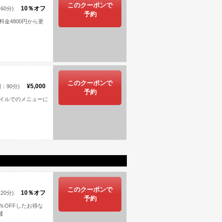
このクーポンで
10％オフ
60分)
予約
金4800円から更
このクーポンで
¥5,000
：90分)
予約
イルでのメニューに
このクーポンで
10％オフ
20分)
予約
％OFFしたお得な
]