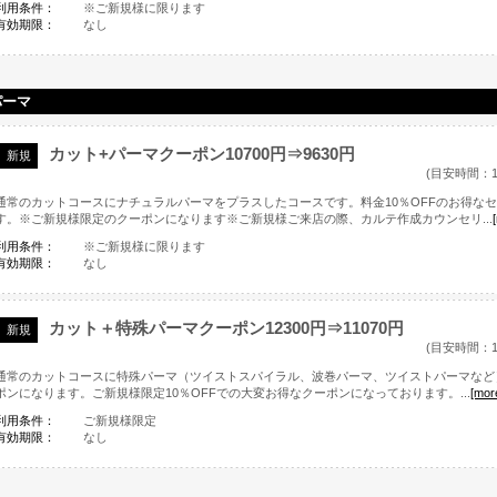
利用条件：
※ご新規様に限ります
有効期限：
なし
パーマ
カット+パーマクーポン10700円⇒9630円
新規
(目安時間：1
通常のカットコースにナチュラルパーマをプラスしたコースです。料金10％OFFのお得な
す。※ご新規様限定のクーポンになります※ご新規様ご来店の際、カルテ作成カウンセリ...
利用条件：
※ご新規様に限ります
有効期限：
なし
カット＋特殊パーマクーポン12300円⇒11070円
新規
(目安時間：1
通常のカットコースに特殊パーマ（ツイストスパイラル、波巻パーマ、ツイストパーマなど
ポンになります。ご新規様限定10％OFFでの大変お得なクーポンになっております。...
[mor
利用条件：
ご新規様限定
有効期限：
なし