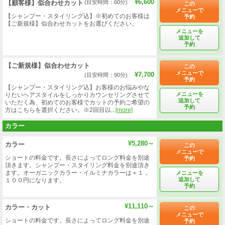
¥6,600
【顧客様】似合わせカット
(目安時間：60分)
この
メニューで
【シャンプー・スタイリング込】※初めてのお客様は
予約
【ご新規様】似合わせカットをお選びください。
メニューを
追加して
予約
【ご新規様】似合わせカット
この
メニューで
¥7,700
(目安時間：90分)
予約
【シャンプー・スタイリング込】お客様のお悩みやな
メニューを
りたいヘアスタイルをしっかりカウンセリングさせて
追加して
いただく為、初めてのお客様でカットの予約ご希望の
予約
方はこちらを選択ください。※2回目以...
[more]
カラー
¥5,280～
カラー
この
メニューで
ショートの料金です。長さによってロング料金を別途
予約
頂きます。シャンプー・スタイリング料金を別途頂き
ます。オーガニックカラー・イルミナカラーは＋１，
メニューを
追加して
１００円になります。
予約
¥11,110～
カラー・カット
この
メニューで
ショートの料金です。長さによってロング料金を別途
予約