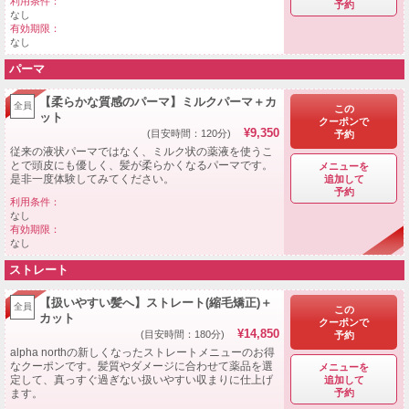
利用条件：
予約
なし
有効期限：
なし
パーマ
【柔らかな質感のパーマ】ミルクパーマ＋カ
全員
この
ット
クーポンで
¥9,350
(目安時間：120分)
予約
従来の液状パーマではなく、ミルク状の薬液を使うこ
とで頭皮にも優しく、髪が柔らかくなるパーマです。
メニューを
是非一度体験してみてください。
追加して
予約
利用条件：
なし
有効期限：
なし
ストレート
【扱いやすい髪へ】ストレート(縮毛矯正)＋
全員
この
カット
クーポンで
¥14,850
(目安時間：180分)
予約
alpha northの新しくなったストレートメニューのお得
なクーポンです。髪質やダメージに合わせて薬品を選
メニューを
定して、真っすぐ過ぎない扱いやすい収まりに仕上げ
追加して
予約
ます。