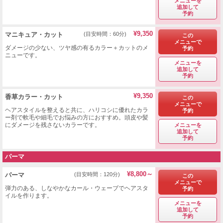
メニューを
追加して
予約
¥9,350
マニキュア・カット
(目安時間：60分)
この
メニューで
ダメージの少ない、ツヤ感の有るカラー＋カットのメ
予約
ニューです。
メニューを
追加して
予約
¥9,350
香草カラー・カット
この
メニューで
ヘアスタイルを整えると共に、ハリコシに優れたカラ
予約
ー剤で軟毛や細毛でお悩みの方におすすめ。頭皮や髪
にダメージを残さないカラーです。
メニューを
追加して
予約
パーマ
¥8,800～
パーマ
(目安時間：120分)
この
メニューで
弾力のある、しなやかなカール・ウェーブでヘアスタ
予約
イルを作ります。
メニューを
追加して
予約