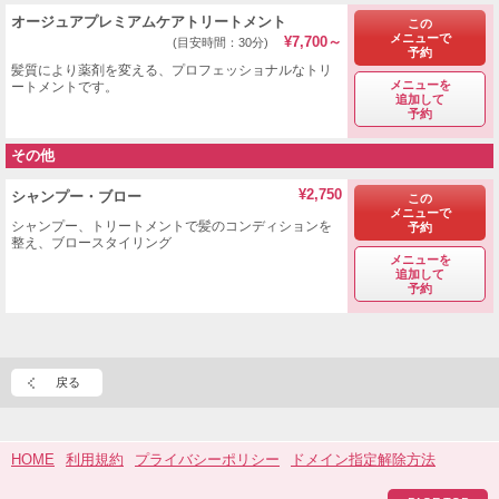
オージュアプレミアムケアトリートメント
この
メニューで
¥7,700～
(目安時間：30分)
予約
髪質により薬剤を変える、プロフェッショナルなトリ
メニューを
ートメントです。
追加して
予約
その他
¥2,750
シャンプー・ブロー
この
メニューで
シャンプー、トリートメントで髪のコンディションを
予約
整え、ブロースタイリング
メニューを
追加して
予約
戻る
HOME
利用規約
プライバシーポリシー
ドメイン指定解除方法