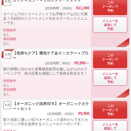
カット＋カラー＋サロントリートメント
全員
この
クーポンで
¥11,000
(目安時間：150分)
予約
オージュアのトリートメントでお手軽ケアなのに大満
足！大好評のトリートメント付きカラーカットメニュ
メニューを
ーです。
追加して
予約
利用条件：
なし
有効期限：
なし
【色持ちケア】褪色ケアあり！カラー＋ブロ
全員
この
ー
クーポンで
¥9,900～
(目安時間：90分)
予約
髪の状態に合わせた栄養補充処理を施しながらのカラ
ーリングで、色の定着を強固にして退色を防ぎます！
メニューを
追加して
利用条件：
予約
なし
有効期限：
なし
【オーガニック由来92％】オーガニックカラ
全員
この
ー＋カット
クーポンで
¥9,900
(目安時間：120分)
予約
髪と頭皮に優しい92％オーガニック成分からできたカ
ラーリング剤を使用するメニューのクーポンです。
メニューを
追加して