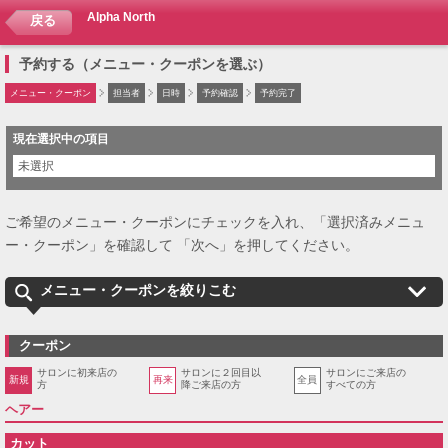
Alpha North
戻る
予約する（メニュー・クーポンを選ぶ）
メニュー・クーポン
担当者
日時
予約確認
予約完了
現在選択中の項目
未選択
ご希望のメニュー・クーポンにチェックを入れ、「選択済みメニュ
ー・クーポン」を確認して 「次へ」を押してください。
メニュー・クーポンを絞りこむ
クーポン
サロンに初来店の
サロンに２回目以
サロンにご来店の
新規
再来
全員
方
降ご来店の方
すべての方
ヘアー
カット