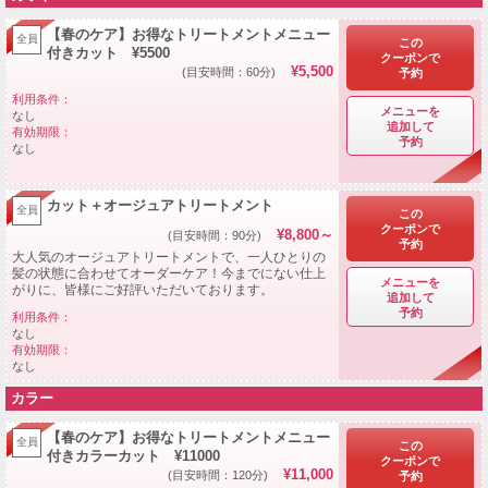
【春のケア】お得なトリートメントメニュー
全員
この
付きカット ¥5500
クーポンで
¥5,500
(目安時間：60分)
予約
利用条件：
メニューを
なし
追加して
有効期限：
予約
なし
カット＋オージュアトリートメント
全員
この
クーポンで
¥8,800～
(目安時間：90分)
予約
大人気のオージュアトリートメントで、一人ひとりの
髪の状態に合わせてオーダーケア！今までにない仕上
メニューを
がりに、皆様にご好評いただいております。
追加して
予約
利用条件：
なし
有効期限：
なし
カラー
【春のケア】お得なトリートメントメニュー
全員
この
付きカラーカット ¥11000
クーポンで
¥11,000
(目安時間：120分)
予約