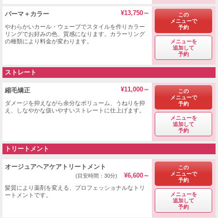
¥13,750～
パーマ＋カラー
この
メニューで
やわらかいカール・ウェーブでスタイルを作りカラー
予約
リングでお好みの色、質感になります。カラーリング
の種類により料金が変わります。
メニューを
追加して
予約
ストレート
¥11,000～
縮毛矯正
この
メニューで
ダメージを抑えながら余分なボリューム、うねりを抑
予約
え、しなやかな扱いやすいストレートに仕上げます。
メニューを
追加して
予約
トリートメント
オージュアヘアケアトリートメント
この
メニューで
¥6,600～
(目安時間：30分)
予約
髪質により薬剤を変える、プロフェッショナルなトリ
メニューを
ートメントです。
追加して
予約