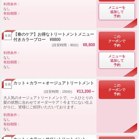
利用条件：
メニューを
なし
追加して
有効期限：
予約
なし
【春のケア】お得なトリートメントメニュー
全員
この
付きカラーブロー ¥8800
クーポンで
¥8,800
(目安時間：90分)
予約
利用条件：
メニューを
なし
追加して
有効期限：
予約
なし
カット＋カラー＋オージュアトリートメント
全員
この
クーポンで
¥13,200～
(目安時間：150分)
予約
大人気のオージュアトリートメントで、一人ひとりの
髪の状態に合わせてオーダーケア！今までにない仕上
がりに、皆様にご好評いただいております。
利用条件：
なし
有効期限：
なし