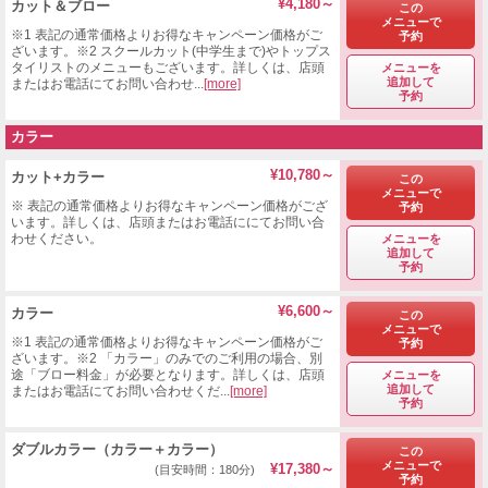
¥4,180～
カット＆ブロー
この
メニューで
※1 表記の通常価格よりお得なキャンペーン価格がご
予約
ざいます。※2 スクールカット(中学生まで)やトップス
タイリストのメニューもございます。詳しくは、店頭
メニューを
追加して
またはお電話にてお問い合わせ...
[more]
予約
カラー
¥10,780～
カット+カラー
この
メニューで
※ 表記の通常価格よりお得なキャンペーン価格がござ
予約
います。詳しくは、店頭またはお電話ににてお問い合
わせください。
メニューを
追加して
予約
¥6,600～
カラー
この
メニューで
※1 表記の通常価格よりお得なキャンペーン価格がご
予約
ざいます。※2 「カラー」のみでのご利用の場合、別
途「ブロー料金」が必要となります。詳しくは、店頭
メニューを
追加して
またはお電話にてお問い合わせくだ...
[more]
予約
ダブルカラー（カラー＋カラー）
この
メニューで
¥17,380～
(目安時間：180分)
予約