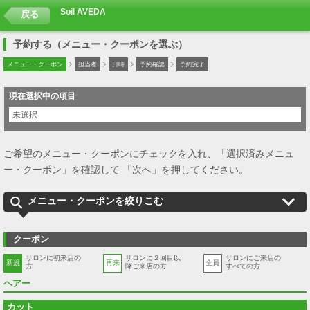
Soil AVEDA
戻る
予約する（メニュー・クーポンを選ぶ）
メニュー・クーポン
担当者
日時
予約確認
予約完了
現在選択中の項目
未選択
ご希望のメニュー・クーポンにチェックを入れ、「選択済みメニュ
ー・クーポン」を確認して 「次へ」を押してください。
メニュー・クーポンを絞りこむ
クーポン
サロンに初来店の
サロンに２回目以
サロンにご来店の
新規
再来
全員
方
降ご来店の方
すべての方
ヘアー
カット