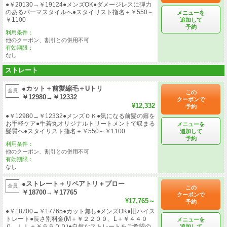
●￥20130→￥19124●メンズOK●ダメージレスに弾力
のあるパーマスタイルへ●スタイリスト指名＋￥550～
メニューを
￥1100
追加して
予約
利用条件：
他のクーポン、割引との併用不可
有効期限：
なし
ストレート
●カット＋前髪縮毛＋Uトリ
全員
この
￥12980→￥12332
クーポンで
¥12,332
予約
●￥12980→￥12332●メンズＯＫ●気になる前髪の癖を
お手軽ケア●牛若丸オリジナルトリートメントで収まる
メニューを
髪質へ●スタイリスト指名＋￥550～￥1100
追加して
予約
利用条件：
他のクーポン、割引との併用不可
有効期限：
なし
●ストレート＋リペアトリ＋ブロー
全員
この
￥18700→￥17765
クーポンで
¥17,765～
予約
●￥18700→￥17765●カット無し●メンズOK●旧ハイス
トレート●長さ別料金(M＋￥２２００、L＋￥４４０
メニューを
０、ＬＬ＋￥６６００)●自然なストレートをご希望の
追加して