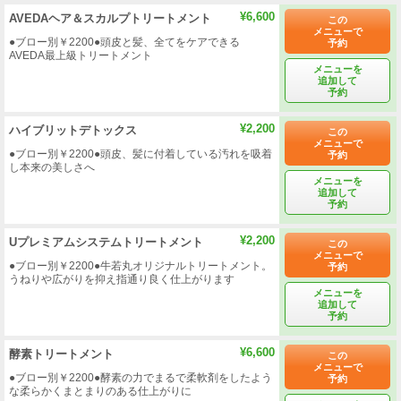
¥6,600
AVEDAヘア＆スカルプトリートメント
この
メニューで
●ブロー別￥2200●頭皮と髪、全てをケアできる
予約
AVEDA最上級トリートメント
メニューを
追加して
予約
¥2,200
ハイブリットデトックス
この
メニューで
●ブロー別￥2200●頭皮、髪に付着している汚れを吸着
予約
し本来の美しさへ
メニューを
追加して
予約
¥2,200
Uプレミアムシステムトリートメント
この
メニューで
●ブロー別￥2200●牛若丸オリジナルトリートメント。
予約
うねりや広がりを抑え指通り良く仕上がります
メニューを
追加して
予約
¥6,600
酵素トリートメント
この
メニューで
●ブロー別￥2200●酵素の力でまるで柔軟剤をしたよう
予約
な柔らかくまとまりのある仕上がりに