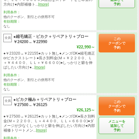
予約
方向け●内部補修ト...
[more]
利用条件：
他のクーポン、割引との併用不可
有効期限：
なし
●縮毛矯正・ビカク＋リペアトリ＋ブロー
全員
この
￥24200→￥22990
クーポンで
¥22,990～
予約
●￥23320→￥22155●カット無し●メンズOK●縮毛矯正
orビカクストレート●長さ別料金(Ｍ＋￥２２００、Ｌ
＋￥４４００、ＬＬ＋￥６６００)●しっかりと癖を伸
ばしたい方向け●...
[more]
利用条件：
他のクーポン、割引との併用不可
有効期限：
なし
●ビカク極み＋リペアトリ＋ブロー
全員
この
￥27500→￥26125
クーポンで
¥26,125～
予約
●￥27500→￥26125●カット無し●メンズOK●長さ別料
金(Ｍ＋２２００、Ｌ＋４４００、ＬＬ＋６６００)●ダ
メニューを
メージが少なくしっかりと癖を伸ばしたい方向け●内部
追加して
予約
補修トリートメン...
[more]
利用条件：