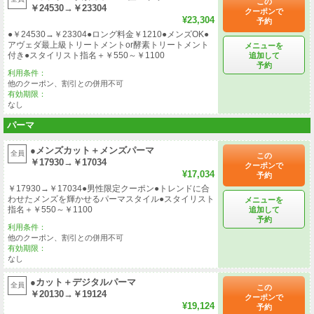
この
￥24530→￥23304
クーポンで
¥23,304
予約
●￥24530→￥23304●ロング料金￥1210●メンズOK●
アヴェダ最上級トリートメントor酵素トリートメント
メニューを
付き●スタイリスト指名＋￥550～￥1100
追加して
予約
利用条件：
他のクーポン、割引との併用不可
有効期限：
なし
パーマ
●メンズカット＋メンズパーマ
全員
この
￥17930→￥17034
クーポンで
¥17,034
予約
￥17930→￥17034●男性限定クーポン●トレンドに合
わせたメンズを輝かせるパーマスタイル●スタイリスト
メニューを
指名＋￥550～￥1100
追加して
予約
利用条件：
他のクーポン、割引との併用不可
有効期限：
なし
●カット＋デジタルパーマ
全員
この
￥20130→￥19124
クーポンで
¥19,124
予約