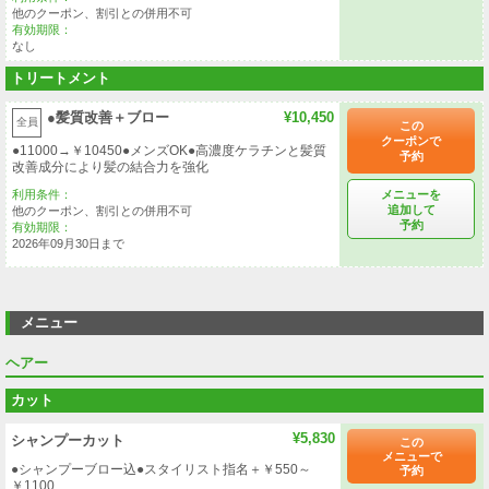
他のクーポン、割引との併用不可
有効期限：
なし
トリートメント
●髪質改善＋ブロー
¥10,450
全員
この
クーポンで
●11000→￥10450●メンズOK●高濃度ケラチンと髪質
予約
改善成分により髪の結合力を強化
メニューを
利用条件：
追加して
他のクーポン、割引との併用不可
予約
有効期限：
2026年09月30日まで
メニュー
ヘアー
カット
¥5,830
シャンプーカット
この
メニューで
●シャンプーブロー込●スタイリスト指名＋￥550～
予約
￥1100