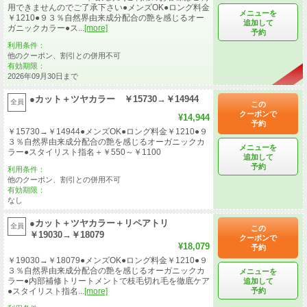
用できませんのでご了承下さい●メンズOK●ロング料金
メニューを
￥1210●９３％自然界由来成分配合の艶を感じるオー
追加して
ガニックカラー●ス...
[more]
予約
利用条件：
他のクーポン、割引との併用不可
有効期限：
2026年09月30日まで
●カット＋ツヤカラー ￥15730→￥14944
全員
この
クーポンで
¥14,944
予約
￥15730→￥14944●メンズOK●ロング料金￥1210●９
３％自然界由来成分配合の艶を感じるオーガニックカ
メニューを
ラー●スタイリスト指名＋￥550～￥1100
追加して
予約
利用条件：
他のクーポン、割引との併用不可
有効期限：
なし
●カット＋ツヤカラー＋リペアトリ
全員
この
￥19030→￥18079
クーポンで
¥18,079
予約
￥19030→￥18079●メンズOK●ロング料金￥1210●９
３％自然界由来成分配合の艶を感じるオーガニックカ
メニューを
ラー●内部補修トリートメントで枝毛切れ毛を徹底ケア
追加して
予約
●スタイリスト指名...
[more]