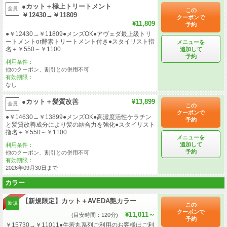
●カット＋極上トリートメント
全員
この
￥12430→￥11809
クーポンで
¥11,809
予約
●￥12430→￥11809●メンズOK●アヴェダ最上級トリ
ートメントor酵素トリートメント付き●スタイリスト指
メニューを
名＋￥550～￥1100
追加して
予約
利用条件：
他のクーポン、割引との併用不可
有効期限：
なし
●カット＋髪質改善
¥13,899
全員
この
クーポンで
●￥14630→￥13899●メンズOK●高濃度活性ケラチン
予約
と髪質改善成分により髪の結合力を強化●スタイリスト
指名＋￥550～￥1100
メニューを
追加して
利用条件：
予約
他のクーポン、割引との併用不可
有効期限：
2026年09月30日まで
カラー
【新規限定】カット＋AVEDA艶カラー
新規
この
クーポンで
¥11,011～
(目安時間：120分)
予約
￥15730→￥11011●牛若丸系列ご利用のお客様はご利