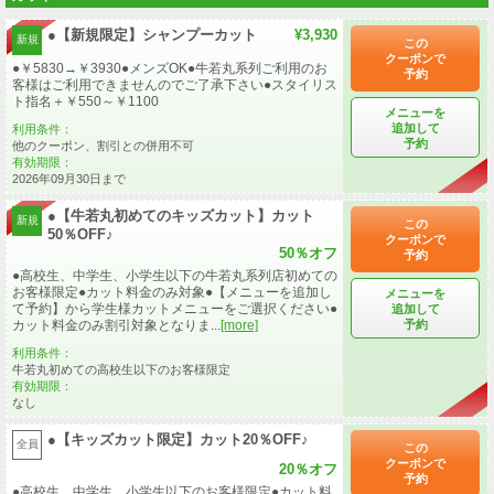
●【新規限定】シャンプーカット
¥3,930
新規
この
クーポンで
●￥5830→￥3930●メンズOK●牛若丸系列ご利用のお
予約
客様はご利用できませんのでご了承下さい●スタイリス
ト指名＋￥550～￥1100
メニューを
追加して
利用条件：
予約
他のクーポン、割引との併用不可
有効期限：
2026年09月30日まで
●【牛若丸初めてのキッズカット】カット
新規
この
50％OFF♪
クーポンで
50％オフ
予約
●高校生、中学生、小学生以下の牛若丸系列店初めての
お客様限定●カット料金のみ対象●【メニューを追加し
メニューを
て予約】から学生様カットメニューをご選択ください●
追加して
予約
カット料金のみ割引対象となりま...
[more]
利用条件：
牛若丸初めての高校生以下のお客様限定
有効期限：
なし
●【キッズカット限定】カット20％OFF♪
全員
この
クーポンで
20％オフ
予約
●高校生、中学生、小学生以下のお客様限定●カット料