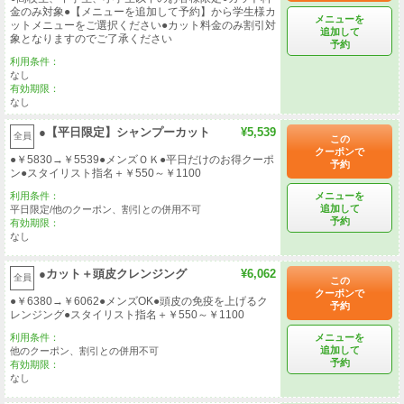
金のみ対象●【メニューを追加して予約】から学生様カ
メニューを
ットメニューをご選択ください●カット料金のみ割引対
追加して
象となりますのでご了承ください
予約
利用条件：
なし
有効期限：
なし
●【平日限定】シャンプーカット
¥5,539
全員
この
クーポンで
●￥5830→￥5539●メンズＯＫ●平日だけのお得クーポ
予約
ン●スタイリスト指名＋￥550～￥1100
メニューを
利用条件：
追加して
平日限定/他のクーポン、割引との併用不可
予約
有効期限：
なし
●カット＋頭皮クレンジング
¥6,062
全員
この
クーポンで
●￥6380→￥6062●メンズOK●頭皮の免疫を上げるク
予約
レンジング●スタイリスト指名＋￥550～￥1100
メニューを
利用条件：
追加して
他のクーポン、割引との併用不可
予約
有効期限：
なし