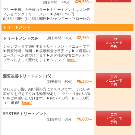
¥29,590～
(目安時間：300分)
ブリーチ無しの全体カラー▶トリートメントはコンデ
ィショニングトリートメント▶(M)31,790円
(L)33,440円（LL)36,190円▶シャンプー・ブロー込み
トリートメント
¥2,750～
トリートメントのみ
(目安時間：60分)
この
メニューで
シャンプー台で施術するトリートメントメニューです
予約
▶目安時間１時間～▶︎表示料金は目安です▶３種類の
コースからお選び頂けます▶お客様の髪質に合わせた
プランによって変わります▶シャンプ...
[more]
髪質改善トリートメント(S)
この
メニューで
¥6,380～
(目安時間：60分)
予約
​やわらかい髪、細い髪の方にオススメです。うねりや
広がりを抑えてくれる効果があり、 ツヤ・手触りの違
いをご体感いただけます。▶(M)7,480円 (L)8,580円
（LL)9,68...
[more]
SYSTEMトリートメント
この
メニューで
¥6,600～
(目安時間：60分)
予約