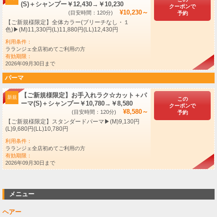
(S)＋シャンプー￥12,430→￥10,230
クーポンで
¥10,230～
(目安時間：120分)
予約
​【ご新規様限定】全体カラー(ブリーチなし・１
色)▶︎(M)11,330円(L)11,880円(LL)12,430円
利用条件：
ラランジェ全店初めてご利用の方
有効期限：
2026年09月30日まで
パーマ
【ご新規様限定】お手入れラク☆カット＋パ
新規
この
ーマ(S)＋シャンプー￥10,780→￥8,580
クーポンで
¥8,580～
(目安時間：120分)
予約
​【ご新規様限定】スタンダードパーマ▶(M)9,130円
(L)9,680円(LL)10,780円
利用条件：
ラランジェ全店初めてご利用の方
有効期限：
2026年09月30日まで
メニュー
ヘアー