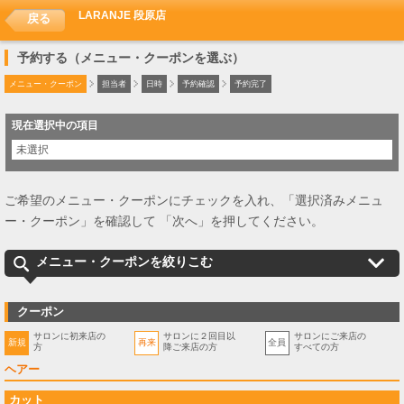
LARANJE 段原店
戻る
予約する（メニュー・クーポンを選ぶ）
メニュー・クーポン
担当者
日時
予約確認
予約完了
現在選択中の項目
未選択
ご希望のメニュー・クーポンにチェックを入れ、「選択済みメニュ
ー・クーポン」を確認して 「次へ」を押してください。
メニュー・クーポンを絞りこむ
クーポン
サロンに初来店の
サロンに２回目以
サロンにご来店の
新規
再来
全員
方
降ご来店の方
すべての方
ヘアー
カット