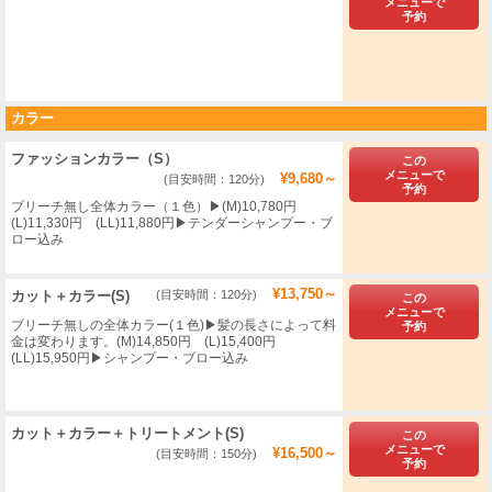
メニューで
予約
カラー
ファッションカラー（S）
この
メニューで
¥9,680～
(目安時間：120分)
予約
ブリーチ無し全体カラー（１色）▶︎(M)10,780円
(L)11,330円 (LL)11,880円▶テンダーシャンプー・ブ
ロー込み
¥13,750～
カット＋カラー(S)
(目安時間：120分)
この
メニューで
ブリーチ無しの全体カラー(１色)▶︎髪の長さによって料
予約
金は変わります。(M)14,850円 (L)15,400円
(LL)15,950円▶シャンプー・ブロー込み
カット＋カラー＋トリートメント(S)
この
メニューで
¥16,500～
(目安時間：150分)
予約