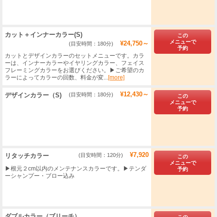
カット＋インナーカラー(S)
この
メニューで
¥24,750～
(目安時間：180分)
予約
​カットとデザインカラーのセットメニューです。カラ
ーは、インナーカラーやイヤリングカラー、フェイス
フレーミングカラーをお選びください。▶ご希望のカ
ラーによってカラーの回数、料金が変...
[more]
¥12,430～
デザインカラー（S)
(目安時間：180分)
この
メニューで
予約
¥7,920
リタッチカラー
(目安時間：120分)
この
メニューで
▶根元２cm以内のメンテナンスカラーです。▶テンダ
予約
ーシャンプー・ブロー込み
ダブルカラー（ブリーチ）
この