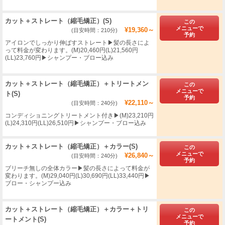
カット＋ストレート（縮毛矯正）(S)
この
メニューで
¥19,360～
(目安時間：210分)
予約
アイロンでしっかり伸ばすストレート▶︎髪の長さによ
って料金が変わります。(M)20,460円(L)21,560円
(LL)23,760円▶シャンプー・ブロー込み
カット＋ストレート（縮毛矯正）＋トリートメン
この
メニューで
ト(S)
予約
¥22,110～
(目安時間：240分)
コンディショニングトリートメント付き▶(M)23,210円
(L)24,310円(LL)26,510円▶シャンプー・ブロー込み
カット＋ストレート（縮毛矯正）＋カラー(S)
この
メニューで
¥26,840～
(目安時間：240分)
予約
ブリーチ無しの全体カラー▶︎髪の長さによって料金が
変わります。(M)29,040円(L)30,690円(LL)33,440円▶
ブロー・シャンプー込み
カット＋ストレート（縮毛矯正）＋カラー＋トリ
この
メニューで
ートメント(S)
予約