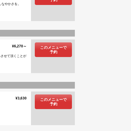
なやかさを。
¥6,270～
このメニューで
予約
絡させて頂くことが
¥3,630
このメニューで
予約