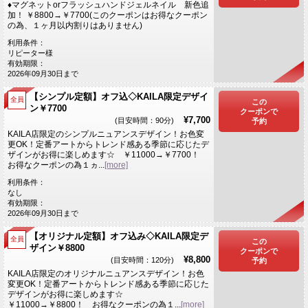
♦マグネットorフラッシュハンドジェルネイル 新色追
加！ ￥8800→￥7700(このクーポンはお得なクーポン
の為、１ヶ月以内割りはありません)
利用条件：
リピーター様
有効期限：
2026年09月30日まで
【シンプル定額】オフ込◇KAILA限定デザイ
全員
この
ン￥7700
クーポンで
¥7,700
(目安時間：90分)
予約
KAILA店限定のシンプルニュアンスデザイン！お色変
更OK！定番アートからトレンド感ある季節に応じたデ
ザインがお得に楽しめます☆ ￥11000→￥7700！
お得なクーポンの為１ヵ...
[more]
利用条件：
なし
有効期限：
2026年09月30日まで
【オリジナル定額】オフ込み◇KAILA限定デ
全員
この
ザイン￥8800
クーポンで
¥8,800
(目安時間：120分)
予約
KAILA店限定のオリジナルニュアンスデザイン！お色
変更OK！定番アートからトレンド感ある季節に応じた
デザインがお得に楽しめます☆
￥11000→￥8800！ お得なクーポンの為１...
[more]