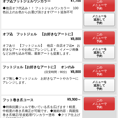
¥7,700
オフ込フットジェルワンカラー
この
メニューで
◆他店オフ代込み！！ フットジェルワンカラー 100
予約
色以上のお色からお選び頂けます/アート追加不可
メニューを
追加して
予約
オフ込 フットジェル 【お好きなアートに】
この
メニューで
¥8,800
予約
オフあり 【フットジェル】 他店・自店オフ込♦ お
メニューを
好きなアートやお色にアレンジします。イメージ画像
追加して
などお持ち込み可能。最新アートも提案します。
予約
フットジェル【お好きなアートに】 オンのみ
この
メニューで
¥8,800
(目安時間：90分)
予約
オフ無し◆フットジェル お好きなアートやカラーに
メニューを
アレンジします。
追加して
予約
¥9,900～
フット巻き爪コース
この
メニューで
◆特殊抗菌ジェルで巻いている爪を広げます！軽度、
予約
中程度の巻き爪矯正が可能です。◆施術内容：両親指
巻き爪矯正/甘皮処理/ワンカラー塗布 ◆クリア仕上げ