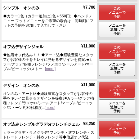
¥7,700
シンプル オンのみ
この
メニューで
◆カラー1色（カラー追加は1色＋550円）◆ハンドメ
予約
ニュー フットメニューをご希望の場合は、同時刻にフ
ットの予約を追加して入力して下さい
メニューを
追加して
予約
¥11,000
オフ込デザインジェル
この
メニューで
◆他店オフ代込み！！ ◆アート込◆経験豊富なスタッ
予約
フがお客様の手をキレイに見せるデザインを提案♪■カ
ラー/グラデ/各種フレンチ/ラメホロ/シールアート/マー
メニューを
追加して
ブル/ピーコック/ストー...
[more]
予約
¥11,000
デザイン オンのみ
この
メニューで
オンのみ・アート込◆経験豊富なスタッフがお客様の
予約
手をキレイに見せるデザインを提案♪■カラー/グラデ/各
種フレンチ/ラメホロ/シールアート/マーブル/ピーコッ
メニューを
追加して
ク/ストーン約30粒程度...
[more]
予約
¥8,250
オフ込みシンプルグラデorフレンチジェル
この
メニューで
カラーグラデ・ラメグラデ/ フレンチ・逆フレンチ・ス
予約
トレートフレンチ・斜めフレンチ等◆他店オフ代込