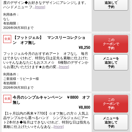
度のデザイン◆お好きなデザインにアレンジします。
追加して
予約
ハンドメニュー フ...
[more]
利用条件：
なし
有効期限：
2026年09月30日まで
【フットジェル】 マンスリーコレクショ
全員
この
ン オフ無し
クーポンで
¥8,250
予約
フットジェル今月のおすすめアート オフなし 毎月
はできないけれど、特別な日は足先も素敵に仕上げた
メニューを
い♪そんなあなたにもおススメ☆ 6種類のデザインか
追加して
予約
らお選びいただけます★お色の変...
[more]
利用条件：
ご新規様・リピーター様
有効期限：
2026年09月30日まで
今月のシンプルキャンペーン ￥8800 オフ
全員
この
無し
クーポンで
¥8,800
予約
【1ヶ月以内の再来￥7700】☆オフ無しの方☆ 人気上
品サンプルから選べるハンド シンプルジェルにアー
メニューを
ト2本付き◆毎月はできないけれど、特別な日は指先も
追加して
予約
素敵に仕上げたい♪そんなあな...
[more]