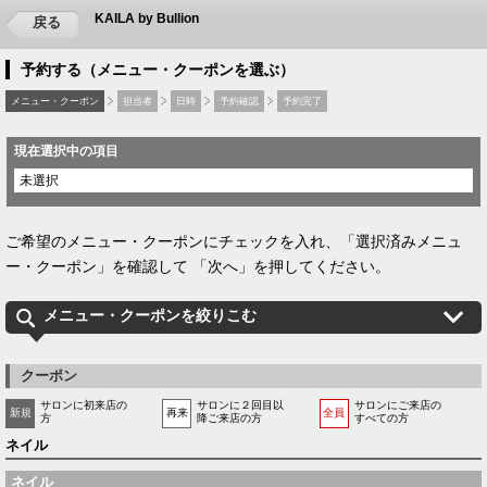
KAILA by Bullion
戻る
予約する（メニュー・クーポンを選ぶ）
メニュー・クーポン
担当者
日時
予約確認
予約完了
現在選択中の項目
未選択
ご希望のメニュー・クーポンにチェックを入れ、「選択済みメニュ
ー・クーポン」を確認して 「次へ」を押してください。
メニュー・クーポンを絞りこむ
クーポン
サロンに初来店の
サロンに２回目以
サロンにご来店の
新規
再来
全員
方
降ご来店の方
すべての方
ネイル
ネイル