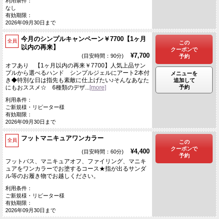
利用条件：
なし
有効期限：
2026年09月30日まで
今月のシンプルキャンペーン￥7700【1ヶ月
全員
この
以内の再来】
クーポンで
¥7,700
(目安時間：90分)
予約
オフあり 【1ヶ月以内の再来￥7700】人気上品サン
プルから選べるハンド シンプルジェルにアート2本付
メニューを
き◆特別な日は指先も素敵に仕上げたい♪そんなあなた
追加して
予約
にもおススメ☆ 6種類のデザ...
[more]
利用条件：
ご新規様・リピーター様
有効期限：
2026年09月30日まで
フットマニキュアワンカラー
全員
この
クーポンで
¥4,400
(目安時間：60分)
予約
フットバス、マニキュアオフ、ファイリング、マニキ
ュアをワンカラーでお塗するコース★指が出るサンダ
ル等のお履き物でお越しください。
利用条件：
ご新規様・リピーター様
有効期限：
2026年09月30日まで