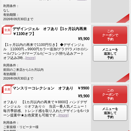
利用条件：
なし
有効期限：
2026年09月30日まで
デザインジェル オフあり【1ヶ月以内再来
全員
この
￥1100オフ】
クーポンで
¥9,900
予約
【1ヶ月以内の再来で1100円引き】 ◆デザインジェ
ル 11000円→9900円カラー追加/グラデ/ラメ/ホロ/シ
メニューを
ール/フレンチ/マーブル/ピーコック/持ち込みアート
追加して
予約
オフ込み2時...
[more]
利用条件：
前回のご来店から1カ月以内
有効期限：
2026年09月30日まで
マンスリーコレクション オフあり ￥9900
全員
この
クーポンで
¥9,900
予約
オフあり 【1カ月以内の再来で￥8800】ハンドデザ
インジェル ☆オフあり☆ 当店一番人気メニュー！
メニューを
毎月季節感、トレンド感を取り入れたデザインを6パタ
追加して
ーン提案中★お色変更も可能です...
[more]
予約
利用条件：
ご新規様・リピーター様