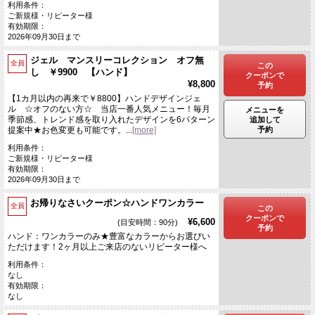
利用条件：
ご新規様・リピーター様
有効期限：
2026年09月30日まで
ジェル マンスリーコレクション オフ無
全員
この
し ￥9900 【ハンド】
クーポンで
¥8,800
予約
【1カ月以内の再来で￥8800】ハンドデザインジェ
ル ☆オフのない方☆ 当店一番人気メニュー！毎月
メニューを
季節感、トレンド感を取り入れたデザインを6パターン
追加して
予約
提案中★お色変更も可能です。...
[more]
利用条件：
ご新規様・リピーター様
有効期限：
2026年09月30日まで
お帰りなさいクーポン☆ハンドワンカラー
全員
この
クーポンで
¥6,600
(目安時間：90分)
予約
ハンド：ワンカラーのみ★豊富なカラーからお選びい
ただけます！2ヶ月以上ご来店のないリピーター様へ
利用条件：
なし
有効期限：
なし