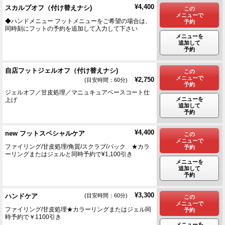
¥4,400
スカルプオフ（付け替えナシ)
この
メニューで
◆ハンドメニュー フットメニューをご希望の場合は、
予約
同時刻にフットの予約を追加して入力して下さい
メニューを
追加して
予約
自店フットジェルオフ（付け替えナシ)
この
メニューで
¥2,750
(目安時間：60分)
予約
ジェルオフ／甘皮処理／マニュキュアベースコート仕
メニューを
上げ
追加して
予約
¥4,400
new フットスペシャルケア
この
メニューで
ファイリング/甘皮処理/角質/スクラブ/パック ★カラ
予約
ーリングまたはジェルと同時予約で¥1,100引き
メニューを
追加して
予約
¥3,300
ハンドケア
(目安時間：60分)
この
メニューで
ファイリング/甘皮処理★カラーリングまたはジェル同
予約
時予約で￥1100引き
メニューを