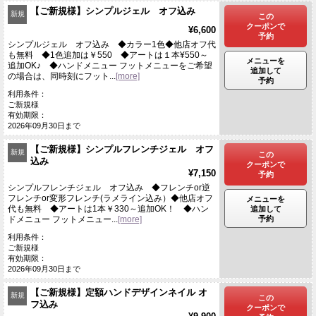
【ご新規様】シンプルジェル オフ込み
新規
この
クーポンで
¥6,600
予約
シンプルジェル オフ込み ◆カラー1色◆他店オフ代
も無料 ◆1色追加は￥550 ◆アートは１本¥550～
メニューを
追加OK♪ ◆ハンドメニュー フットメニューをご希望
追加して
の場合は、同時刻にフット...
[more]
予約
利用条件：
ご新規様
有効期限：
2026年09月30日まで
【ご新規様】シンプルフレンチジェル オフ
新規
この
込み
クーポンで
¥7,150
予約
シンプルフレンチジェル オフ込み ◆フレンチor逆
フレンチor変形フレンチ(ラメライン込み）◆他店オフ
メニューを
代も無料 ◆アートは1本￥330～追加OK！ ◆ハン
追加して
予約
ドメニュー フットメニュー...
[more]
利用条件：
ご新規様
有効期限：
2026年09月30日まで
【ご新規様】定額ハンドデザインネイル オ
新規
この
フ込み
クーポンで