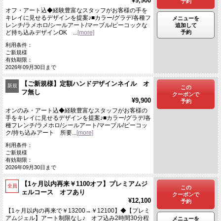
¥9,900
予約
オフ・アート込◆経験豊富なスタッフがお客様の手を
キレイに見せるデザインを提案♪■カラー/グラデ/各種フ
メニューを
レンチ/ラメホロ/シールアート/マーブル/ピーコックな
追加して
予約
ど持ち込みデザインOK ...
[more]
利用条件：
ご新規様
有効期限：
2026年09月30日まで
【ご新規様】定額ハンドデザインネイル オ
新規
この
フ無し
クーポンで
¥9,900
予約
オンのみ・アート込◆経験豊富なスタッフがお客様の
手をキレイに見せるデザインを提案♪■カラー/グラデ/各
種フレンチ/ラメホロ/シールアート/マーブル/ピーコッ
ク/持ち込みアート 所要...
[more]
利用条件：
ご新規様
有効期限：
2026年09月30日まで
【1ヶ月以内再来￥1100オフ】プレミアムジ
全員
この
ェルコース オフあり
クーポンで
¥12,100
予約
【1ヶ月以内の再来で￥13200→￥12100】◆【プレミ
アムジェル】アート制限なし♪ オフ込み2時間30分程
メニューを