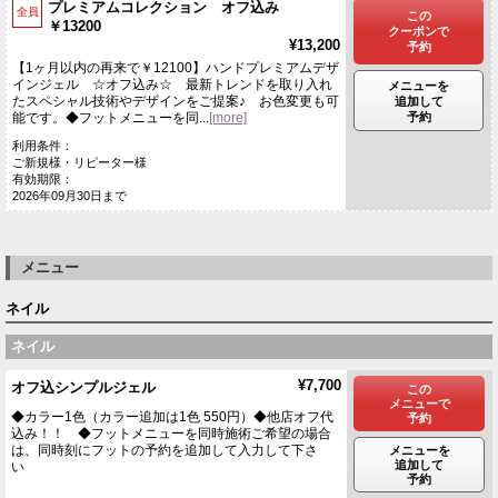
プレミアムコレクション オフ込み
全員
この
￥13200
クーポンで
¥13,200
予約
【1ヶ月以内の再来で￥12100】ハンドプレミアムデザ
インジェル ☆オフ込み☆ 最新トレンドを取り入れ
メニューを
たスペシャル技術やデザインをご提案♪ お色変更も可
追加して
予約
能です。◆フットメニューを同...
[more]
利用条件：
ご新規様・リピーター様
有効期限：
2026年09月30日まで
メニュー
ネイル
ネイル
¥7,700
オフ込シンプルジェル
この
メニューで
◆カラー1色（カラー追加は1色 550円）◆他店オフ代
予約
込み！！ ◆フットメニューを同時施術ご希望の場合
は、同時刻にフットの予約を追加して入力して下さ
メニューを
追加して
い
予約