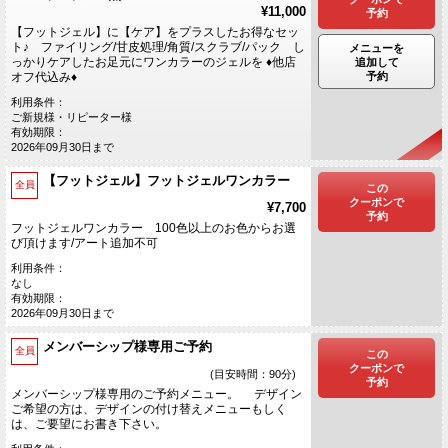
¥11,000
予約
【フットジェル】に【ケア】をプラスしたお得なセッ
ト♪ ファイリング/甘皮処理/角質/スクラブ/パック し
メニューを
っかりケアしたお足元にワンカラーのジェルを ♦他店
追加して
予約
オフ代込み♦
利用条件：
ご新規様・リピーター様
有効期限：
2026年09月30日まで
​【フットジェル】フットジェルワンカラー
全員
この
クーポンで
¥7,700
予約
フットジェルワンカラー 100色以上のお色からお選
び頂けます/アート追加不可
利用条件：
なし
有効期限：
2026年09月30日まで
メンバーシップ様専用ご予約
全員
この
クーポンで
(目安時間：90分)
予約
メンバーシップ様専用のご予約メニュー。 デザイン
ご希望の方は、デザインの付け替えメニューもしく
は、ご要望にお書き下さい。