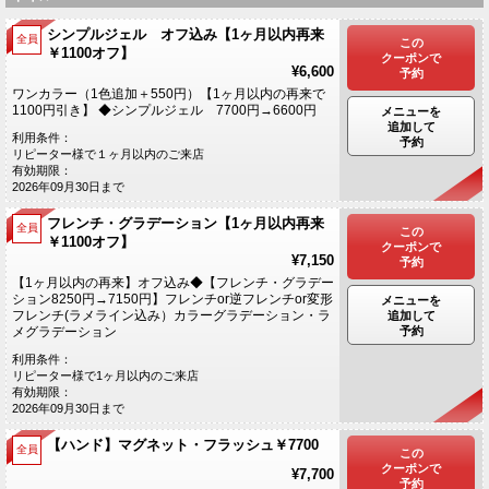
シンプルジェル オフ込み【1ヶ月以内再来
全員
この
￥1100オフ】
クーポンで
¥6,600
予約
ワンカラー（1色追加＋550円）【1ヶ月以内の再来で
1100円引き】 ◆シンプルジェル 7700円→6600円
メニューを
追加して
利用条件：
予約
リピーター様で１ヶ月以内のご来店
有効期限：
2026年09月30日まで
フレンチ・グラデーション【1ヶ月以内再来
全員
この
￥1100オフ】
クーポンで
¥7,150
予約
【1ヶ月以内の再来】オフ込み◆【フレンチ・グラデー
ション8250円→7150円】フレンチor逆フレンチor変形
メニューを
フレンチ(ラメライン込み）カラーグラデーション・ラ
追加して
予約
メグラデーション
利用条件：
リピーター様で1ヶ月以内のご来店
有効期限：
2026年09月30日まで
【ハンド】マグネット・フラッシュ￥7700
全員
この
クーポンで
¥7,700
予約