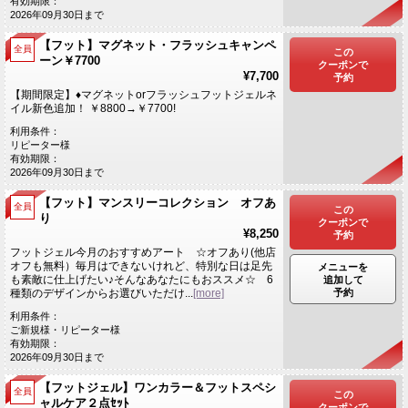
有効期限：
2026年09月30日まで
【フット】マグネット・フラッシュキャンペ
全員
この
ーン￥7700
クーポンで
¥7,700
予約
【期間限定】♦マグネットorフラッシュフットジェルネ
イル新色追加！ ￥8800→￥7700!
利用条件：
リピーター様
有効期限：
2026年09月30日まで
【フット】マンスリーコレクション オフあ
全員
この
り
クーポンで
¥8,250
予約
フットジェル今月のおすすめアート ☆オフあり(他店
オフも無料）毎月はできないけれど、特別な日は足先
メニューを
も素敵に仕上げたい♪そんなあなたにもおススメ☆ 6
追加して
予約
種類のデザインからお選びいただけ...
[more]
利用条件：
ご新規様・リピーター様
有効期限：
2026年09月30日まで
【フットジェル】ワンカラー＆フットスペシ
全員
この
ャルケア２点ｾｯﾄ
クーポンで