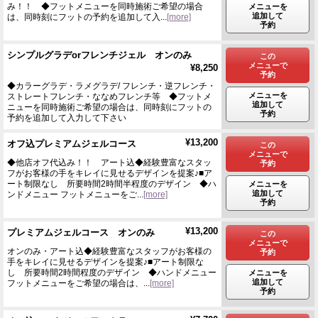
み！！ ◆フットメニューを同時施術ご希望の場合
メニューを
追加して
は、同時刻にフットの予約を追加して入...
[more]
予約
シンプルグラデorフレンチジェル オンのみ
この
メニューで
¥8,250
予約
◆カラーグラデ・ラメグラデ/ フレンチ・逆フレンチ・
メニューを
ストレートフレンチ・ななめフレンチ等 ◆フットメ
追加して
ニューを同時施術ご希望の場合は、同時刻にフットの
予約
予約を追加して入力して下さい
¥13,200
オフ込プレミアムジェルコース
この
メニューで
◆他店オフ代込み！！ アート込◆経験豊富なスタッ
予約
フがお客様の手をキレイに見せるデザインを提案♪■ア
ート制限なし 所要時間2時間半程度のデザイン ◆ハ
メニューを
追加して
ンドメニュー フットメニューをご...
[more]
予約
¥13,200
プレミアムジェルコース オンのみ
この
メニューで
オンのみ・アート込◆経験豊富なスタッフがお客様の
予約
手をキレイに見せるデザインを提案♪■アート制限な
し 所要時間2時間程度のデザイン ◆ハンドメニュー
メニューを
追加して
フットメニューをご希望の場合は、...
[more]
予約