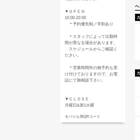
ヘ
▼ＯＰＥＮ
10:00-20:00
＊予約優先制／学割あり
＊スタッフによって出勤時
間が異なる場合があります。
スケジュールからご確認く
ださい。
＊営業時間外の御予約も受
け付けておりますので、お電
話にて御相談下さい。
▼ＣＬＯＳＥ
月曜日&第1火曜
モバイル用QRコード