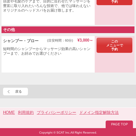
頭皮や毛髪のケアまで、目的に合わせたマッサージを
予約
豊富に取り入れたいろんな技術で、他では味わえない
オリジナルのヘッドスパをお届け致します。
その他
¥3,000～
​シャンプー・ブロー
(目安時間：60分)
この
メニューで
短時間のシャンプーからマッサージ効果の高いシャン
予約
プーまで、お好みでお選びください
戻る
HOME
利用規約
プライバシーポリシー
ドメイン指定解除方法
PAGE TOP
Copyright © SCAT Inc.All Right Reserved.