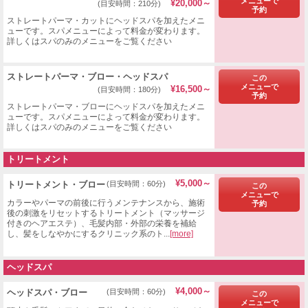
メニューで
¥20,000～
(目安時間：210分)
予約
ストレートパーマ・カットにヘッドスパを加えたメニ
ューです。スパメニューによって料金が変わります。
詳しくはスパのみのメニューをご覧ください
ストレートパーマ・ブロー・ヘッドスパ
この
メニューで
¥16,500～
(目安時間：180分)
予約
ストレートパーマ・ブローにヘッドスパを加えたメニ
ューです。スパメニューによって料金が変わります。
詳しくはスパのみのメニューをご覧ください
トリートメント
¥5,000～
​トリートメント・ブロー
(目安時間：60分)
この
メニューで
カラーやパーマの前後に行うメンテナンスから、施術
予約
後の刺激をリセットするトリートメント（マッサージ
付きのヘアエステ）、毛髪内部・外部の栄養を補給
し、髪をしなやかにするクリニック系のト...
[more]
ヘッドスパ
¥4,000～
ヘッドスパ・ブロー
(目安時間：60分)
この
メニューで