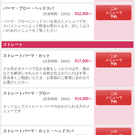
パーマ・ブロー・ヘッドスパ
この
メニューで
¥12,000～
(目安時間：120分)
予約
パーマ・ブローにヘッドスパを加えたメニューです。
スパメニューによって料金が変わります。詳しくはス
パのみのメニューをご覧ください
ストレート
ストレートパーマ・カット
この
メニューで
¥17,000～
(目安時間：180分)
予約
クセ毛やダメージで広がる髪をしっかりのばす、痛み
などを解消しやわらかく自然な仕上がりにのばす等、
担当者とご相談いただき、お客様のご要望に合わせて
お選びください。
​ストレートパーマ・ブロー
この
メニューで
¥14,000～
(目安時間：180分)
予約
カットなしでストレートパーマのみかけられる方のメ
ニューです
ストレートパーマ・カット・ヘッドスパ
この