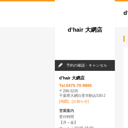
d
d’hair 大網店
予約の確認・キャンセル
d’hair 大網店
Tel.0475-70-9800
〒299-3235
千葉県大網白里市駒込530-2
[地図]
[お知らせ]
営業案内
受付時間
【月～金】