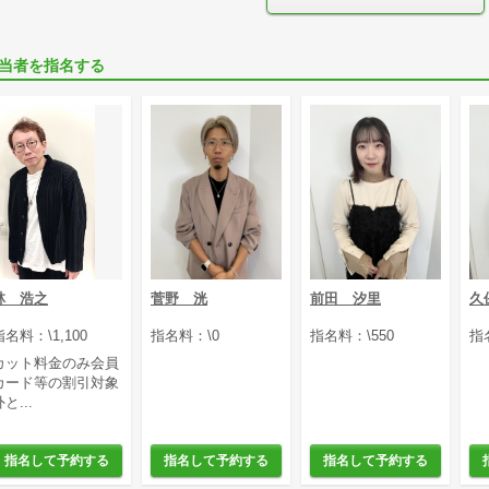
当者を指名する
林 浩之
菅野 洸
前田 汐里
久
指名料：\1,100
指名料：\0
指名料：\550
指
カット料金のみ会員
カード等の割引対象
と...
指名して予約する
指名して予約する
指名して予約する