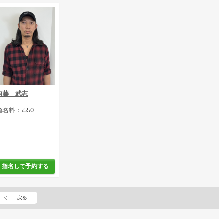
内藤 武志
指名料：\550
指名して予約する
戻る