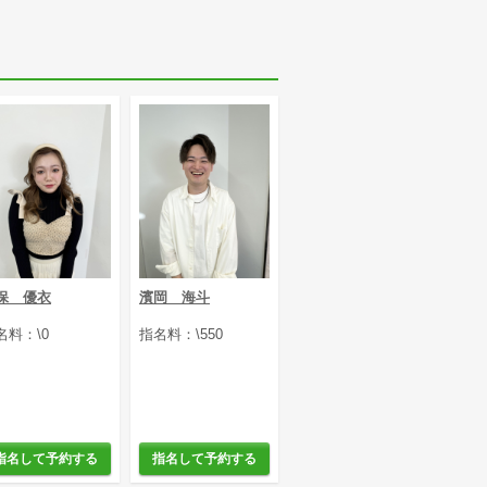
保 優衣
濱岡 海斗
名料：\0
指名料：\550
指名して予約する
指名して予約する