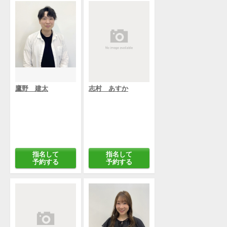
鷹野 建太
志村 あすか
指名して
指名して
予約する
予約する