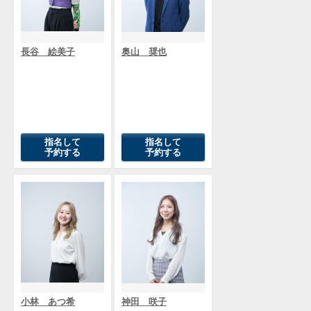
長谷 絵美子
奥山 奨也
指名して
指名して
予約する
予約する
小林 あつ希
神田 咲子