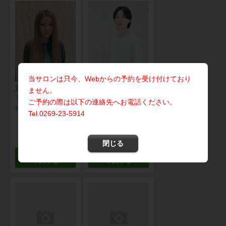
当サロンは只今、Webからの予約を受け付けており
沼田 縁
兒玉 修茉
ません。
ディレクター
トップ
ご予約の際は以下の連絡先へお電話ください。
指名料 ￥1100円
指名料 ￥660円
Tel.0269-23-5914
閉じる
指名して
指名して
予約する
予約する