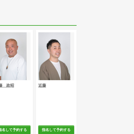
藤 政昭
近藤
指名して予約する
指名して予約する