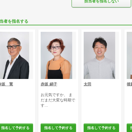
担当者を指名しない
当者を指名する
赤坂 寛
赤坂 絹子
太田
後
お元気ですか、 ま
だまだ大変な時期で
す...
指名して予約する
指名して予約する
指名して予約する