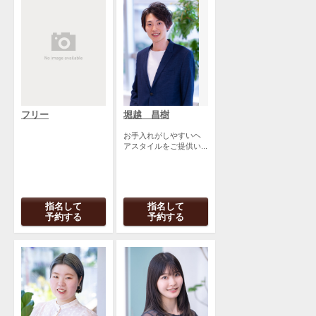
フリー
堀越 昌樹
お手入れがしやすいヘ
アスタイルをご提供い...
指名して
指名して
予約する
予約する