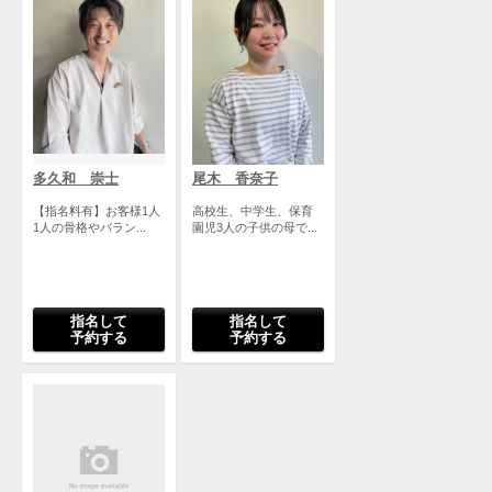
多久和 崇士
尾木 香奈子
【指名料有】お客様1人
高校生、中学生、保育
1人の骨格やバラン...
園児3人の子供の母で...
指名して
指名して
予約する
予約する