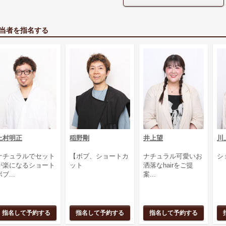
当者を指名する
上村明正
稲野剛
井上望
川
ナチュラルでセット
【ボブ、ショートカ
ナチュラル可愛いお
シ
が楽になるショート
ット
洒落なhairをご提
ブ...
案...
指名して予約する
指名して予約する
指名して予約する