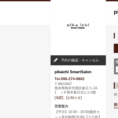
p
予約の確認・キャンセル
pikaichi SmartSalon
Tel.096-274-8802
〒860-0047
熊本県熊本市西区春日３-24-
1 ＪＲ熊本春日北ビル1階
担
[地図]
[お知らせ]
担
営業案内
【平日】10:00～19:00(最終カ
ット受付時間18:00)【土日祝】