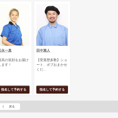
松永一真
田中雅人
最高の笑顔をお届け
【受賞歴多数】ショ
します！
ート、ボブおまかせ
くだ...
指名して予約する
指名して予約する
戻る