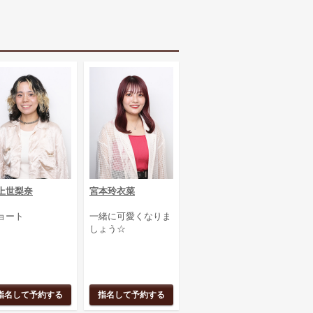
上世梨奈
宮本玲衣菜
ョート
一緒に可愛くなりま
しょう☆
指名して予約する
指名して予約する