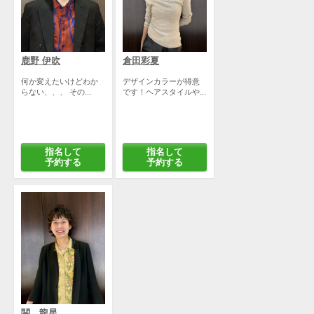
鹿野 伊吹
倉田彩夏
何か変えたいけどわか
デザインカラーが得意
らない、、、 その...
です！ヘアスタイルや...
指名して
指名して
予約する
予約する
関 龍星