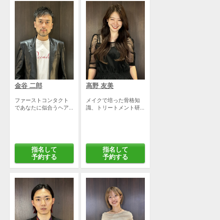
金谷 二郎
高野 友美
ファーストコンタクト
メイクで培った骨格知
であなたに似合うヘア...
識、トリートメント研...
指名して
指名して
予約する
予約する