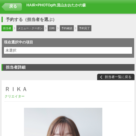
HAIR×PHOTOgift.流山おおたかの森
戻る
予約する（担当者を選ぶ）
担当者
メニュー・クーポン
日時
予約確認
予約完了
現在選択中の項目
未選択
担当者詳細
担当者一覧に戻る
ＲＩＫＡ
クリエイター