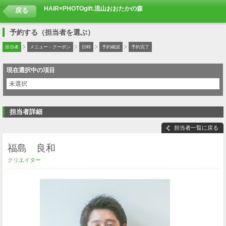
HAIR×PHOTOgift.流山おおたかの森
戻る
予約する（担当者を選ぶ）
担当者
メニュー・クーポン
日時
予約確認
予約完了
現在選択中の項目
未選択
担当者詳細
担当者一覧に戻る
福島 良和
クリエイター