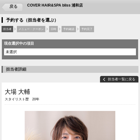
COVER HAIR&SPA bliss 浦和店
戻る
予約する（担当者を選ぶ）
担当者
メニュー・クーポン
日時
予約確認
予約完了
現在選択中の項目
未選択
担当者詳細
担当者一覧に戻る
大場 大輔
スタイリスト歴 20年