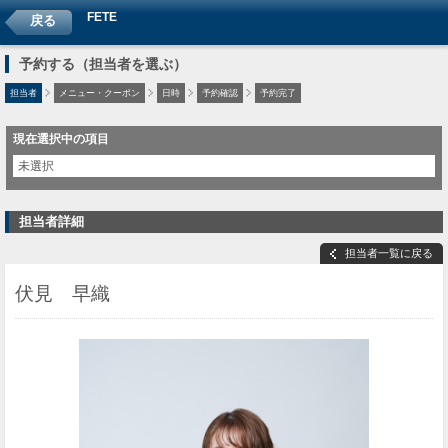
FETE
戻る
予約する（担当者を選ぶ）
担当者
メニュー・クーポン
日時
予約確認
予約完了
現在選択中の項目
未選択
担当者詳細
担当者一覧に戻る
伏見 早織