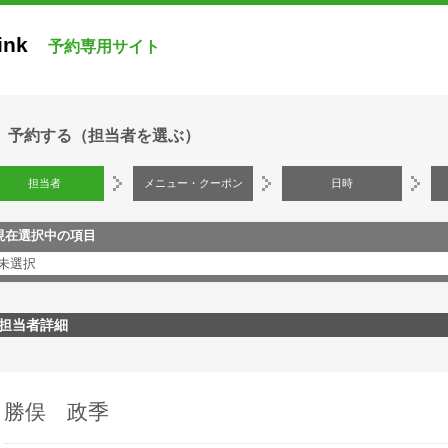
ink
予約専用サイト
予約する（担当者を選ぶ）
担当者
メニュー・クーポン
日時
現在選択中の項目
未選択
担当者詳細
勝俣 政季