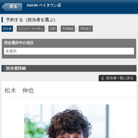
hairdo ベイタウン店
戻る
予約する（担当者を選ぶ）
担当者
メニュー・クーポン
日時
予約確認
予約完了
現在選択中の項目
未選択
担当者詳細
担当者一覧に戻る
松木 伸也