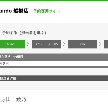
airdo 船橋店
予約専用サイト
予約する（担当者を選ぶ）
担当者
メニュー・クーポン
日時
現在選択中の項目
未選択
担当者詳細
原田 綾乃