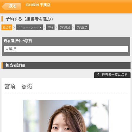
ICHIRIN 千葉店
戻る
予約する（担当者を選ぶ）
担当者
メニュー・クーポン
日時
予約確認
予約完了
現在選択中の項目
未選択
担当者詳細
担当者一覧に戻る
宮前 香織