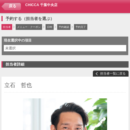
CHICCA 千葉中央店
戻る
予約する（担当者を選ぶ）
担当者
メニュー・クーポン
日時
予約確認
予約完了
現在選択中の項目
未選択
担当者詳細
担当者一覧に戻る
立石 哲也