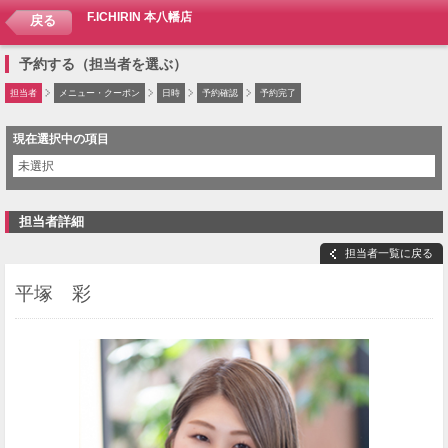
F.ICHIRIN 本八幡店
戻る
予約する（担当者を選ぶ）
担当者
メニュー・クーポン
日時
予約確認
予約完了
現在選択中の項目
未選択
担当者詳細
担当者一覧に戻る
平塚 彩