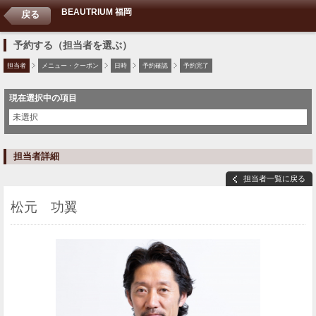
BEAUTRIUM 福岡
戻る
予約する（担当者を選ぶ）
担当者
メニュー・クーポン
日時
予約確認
予約完了
現在選択中の項目
未選択
担当者詳細
担当者一覧に戻る
松元 功翼