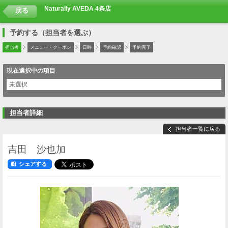
Naturally AVEDA 4条店
戻る
予約する（担当者を選ぶ）
担当者
メニュー・クーポン
日時
予約確認
予約完了
現在選択中の項目
未選択
担当者詳細
担当者一覧に戻る
吉田 沙也加
シェアする