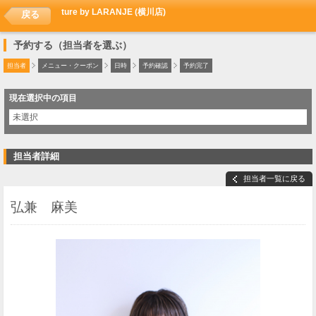
ture by LARANJE (横川店)
戻る
予約する（担当者を選ぶ）
担当者
メニュー・クーポン
日時
予約確認
予約完了
現在選択中の項目
未選択
担当者詳細
担当者一覧に戻る
弘兼 麻美