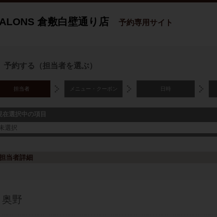
SALONS 倉敷白壁通り店
予約専用サイト
予約する（担当者を選ぶ）
担当者
メニュー・クーポン
日時
現在選択中の項目
未選択
担当者詳細
奥野