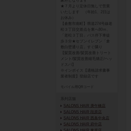
象外となります
★７月より定休日無しで営業
いたします （年始1、2日は
お休み）
【倉敷市南町】県道274号線老
松３丁目交差点を東へ80ｍ、
「老松３丁目」バス停下車徒
歩３分★セブンイレブン「倉
敷白壁通り店」すぐ隣り
【髪質改善/髪質改善トリート
メント/髪質改善縮毛矯正/ヘッ
ドスパ】
※インボイス【適格請求書事
業者制度】登録店です
モバイル用QRコード
系列店舗
SALONS HAIR 庚午橋店
SALONS HAIR 段原店
SALONS HAIR 西条中央店
SALONS HAIR 府中店
SALONS HAIR 東原店