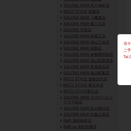
SALONS HAIR 舟入幸町店
RICCI STYLE 高陽店
SALONS HAIR 八幡東店
SALONS HAIR 藤三広店
SALONS 可部店
SALONS HAIR 南蔵王店
SALONS HAIR 福山三吉店
当サ
SALONS HAIR 高島店
ご予
SALONS HAIR 倉敷西阿知店
Tel.
SALONS HAIR 福山西新涯店
SALONS HAIR 尾道新浜店
SALONS HAIR 福山駅家店
RICCI STYLE 道後北代店
RICCI STYLE 東石井店
RICCI STYLE富久店
SALONS HAIR 今治ワールド
プラザ前店
SALONS HAIR 松山鴨川店
SALONS HAIR 丸亀土器店
Raffi 高松勅使店
Raffi ex 高松松縄店