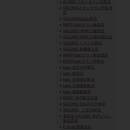
ALONS イオンタウン北島店
SALONSイオンタウン宇多津
店
SALONS松山山西店
RAFFIゆめタウン徳島店
SALONS HAIR 小森野店
SALONS HAIR 久留米国分店
SALONS イオン小郡店
SALONS 鳥栖蔵上店
RAFFIゆめタウン南岩国店
RAFFIゆめタウン宇部店
hairs 加古川平野店
hairs 板宿店
hairs 別府朝日町店
hairs 広畑東新町店
hairs 姫路飾磨店
RAFFI 神戸駅北口店
SALONS SOLA 大久保店
SALONS 三木大村店
美容室 SALONS 神戸ピフレ
新長田店
E-style 寝屋川店