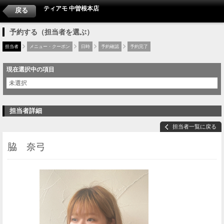
ティアモ 中曽根本店
戻る
予約する（担当者を選ぶ）
担当者
メニュー・クーポン
日時
予約確認
予約完了
現在選択中の項目
未選択
担当者詳細
担当者一覧に戻る
脇 奈弓