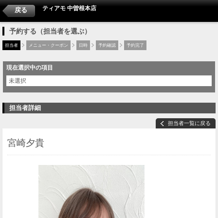
ティアモ 中曽根本店
戻る
予約する（担当者を選ぶ）
担当者
メニュー・クーポン
日時
予約確認
予約完了
現在選択中の項目
未選択
担当者詳細
担当者一覧に戻る
宮崎夕貴