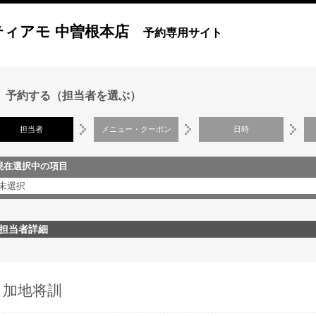
ティアモ 中曽根本店
予約専用サイト
予約する（担当者を選ぶ）
担当者
メニュー・クーポン
日時
現在選択中の項目
未選択
担当者詳細
加地将訓